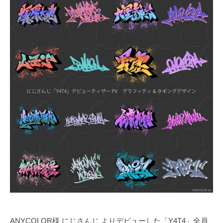
m
G
t
N
h
w
e
e
p
b
a
s
t
t
o
t
h
e
f
u
t
u
r
ANYCOLOR様 にじさんじ よりデビューした「Y4T4」全員