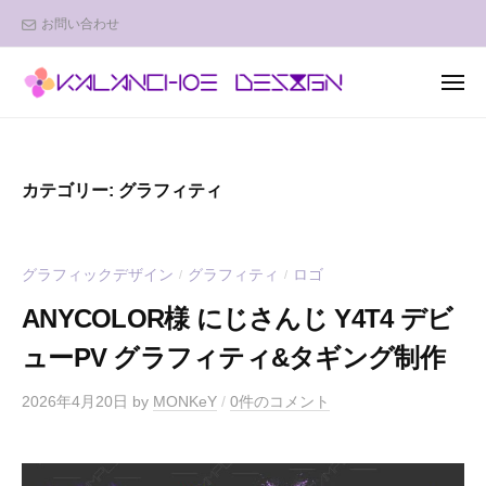
K
ュ
コ
お問い合わせ
A
ー
ン
L
テ
A
メ
ン
N
ニ
K
デ
ュ
C
ツ
A
ザ
ー
H
へ
イ
L
O
ス
カテゴリー:
グラフィティ
ン
A
E
キ
で
D
N
ッ
幸
E
C
グラフィックデザイン
グラフィティ
ロゴ
/
/
プ
せ
S
H
を
I
ANYCOLOR様 にじさんじ Y4T4 デビ
O
運
G
ューPV グラフィティ&タギング制作
E
ぶ
N
D
w
2026年4月20日
by
MONKeY
/
0件のコメント
F
e
E
r
b
S
o
I