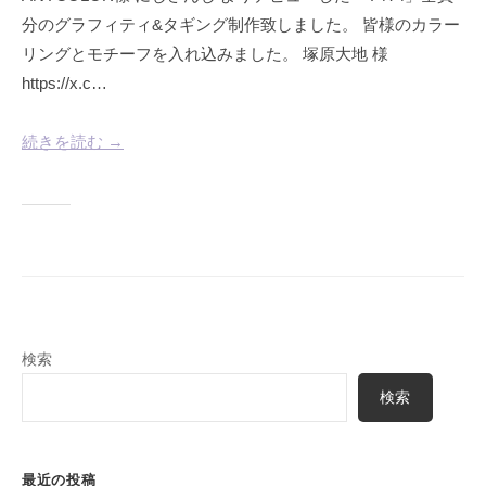
e
分のグラフィティ&タギング制作致しました。 皆様のカラー
.
リングとモチーフを入れ込みました。 塚原大地 様
https://x.c…
続きを読む →
検索
検索
最近の投稿