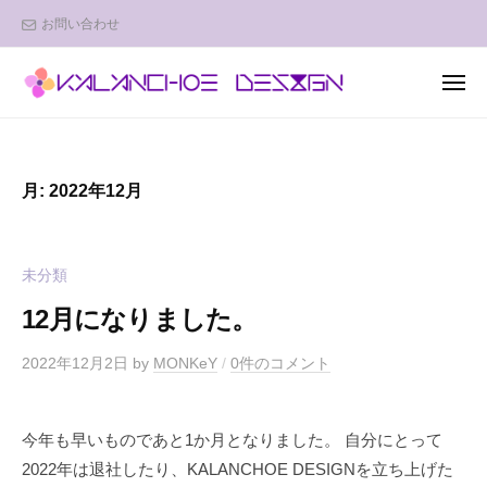
K
ュ
コ
お問い合わせ
A
ー
ン
L
テ
A
メ
ン
N
ニ
K
デ
ュ
C
ツ
A
ザ
ー
H
へ
イ
L
O
ス
月:
2022年12月
ン
A
E
キ
で
D
N
ッ
幸
E
C
未分類
プ
せ
S
H
を
I
12月になりました。
O
運
G
E
ぶ
N
2022年12月2日
by
MONKeY
/
0件のコメント
D
w
F
e
E
今年も早いものであと1か月となりました。 自分にとって
r
b
S
2022年は退社したり、KALANCHOE DESIGNを立ち上げた
o
I