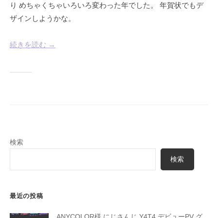
m
り めちゃくちゃいろいろ変わった年でした。 年賀状でもデ
G
t
ザインしようかな。
N
h
w
e
続きを読む →
e
p
b
a
s
t
t
o
t
h
検索
e
検索
f
u
t
最近の投稿
u
r
ANYCOLOR様 にじさんじ Y4T4 デビューPV グ