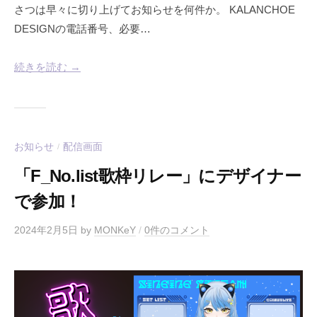
e
さつは早々に切り上げてお知らせを何件か。 KALANCHOE
.
DESIGNの電話番号、必要…
続きを読む →
お知らせ
配信画面
/
「F_No.list歌枠リレー」にデザイナー
で参加！
2024年2月5日
by
MONKeY
/
0件のコメント