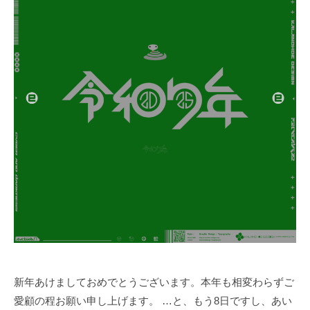
m
G
t
N
h
w
e
e
p
b
a
s
t
t
o
t
h
e
f
u
t
新年あけましておめでとうございます。本年も相変わらずご
u
r
愛顧の程お願い申し上げます。 …と、もう8日ですし、あい