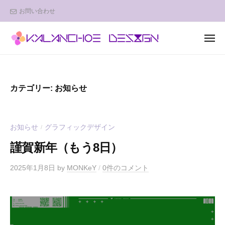
K
ュ
コ
お問い合わせ
A
ー
ン
L
テ
A
メ
ン
N
ニ
K
デ
ュ
C
ツ
A
ザ
ー
H
へ
イ
L
O
ス
カテゴリー:
お知らせ
ン
A
E
キ
で
D
N
ッ
幸
E
C
お知らせ
グラフィックデザイン
/
プ
せ
S
H
を
I
謹賀新年（もう8日）
O
運
G
E
ぶ
N
2025年1月8日
by
MONKeY
/
0件のコメント
D
w
F
e
E
r
b
S
o
I